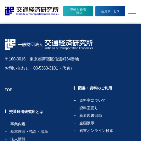
本
メ
イギリスにおける旅客鉄道フランチャイズの現状
「運輸と経済」
文
ニ
執筆者
会員サービス
ご購入
へ
ュ
小役丸幸子
移
ー
動
を
開
く
〒160-0016 東京都新宿区信濃町34番地
お問い合わせ 03-5363-3101（代表）
図書・資料のご利用
TOP
資料室について
資料室便り
交通経済研究所とは
新着図書目録
企画展示
事業内容
蔵書オンライン検索
基本理念・指針・沿革
法人情報