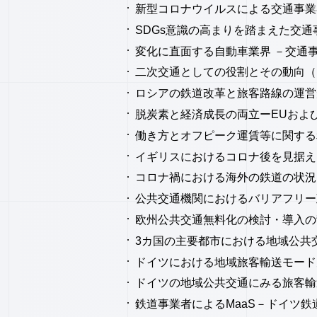
新型コロナウイルスによる交通事業
SDGs意識の高まりを踏まえた交通
変化に直面する自動車業界 －交通事
二次交通としての役割とその動向（
ロシアの鉄道改革と旅客路線の運営形
脱炭素と経済成長の両立ーEUおよび
働き方とオフピーク運賃等に関する
イギリスにおけるコロナ後を見据え
コロナ禍における海外の鉄道の状況
公共交通機関におけるバリアフリー
欧州公共交通無料化の検討・導入の背
3カ国の主要都市における地域公共
ドイツにおける地域旅客輸送モード見
ドイツの地域公共交通にみる旅客輸
鉄道事業者によるMaaS－ドイツ鉄