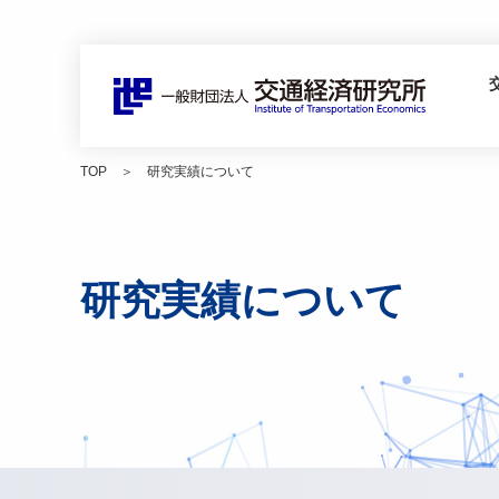
本
文
へ
移
動
TOP
研究実績について
研究実績について