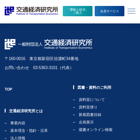
本
メ
鉄道利用者に対するマナーPR について
「運輸と経済」
文
ニ
執筆者
会員サービス
ご購入
へ
ュ
森田尚人
移
ー
動
を
開
く
〒160-0016 東京都新宿区信濃町34番地
お問い合わせ 03-5363-3101（代表）
図書・資料のご利用
TOP
資料室について
資料室便り
交通経済研究所とは
新着図書目録
企画展示
事業内容
蔵書オンライン検索
基本理念・指針・沿革
法人情報