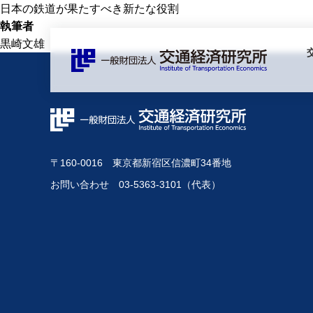
本
日本の鉄道が果たすべき新たな役割
文
執筆者
へ
黒崎文雄
移
動
〒160-0016 東京都新宿区信濃町34番地
お問い合わせ 03-5363-3101（代表）