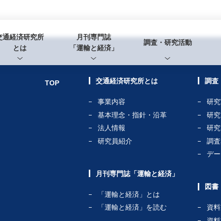
交通経済研究所
月刊専門誌
調査・研究活動
とは
「運輸と経済」
交通経済研究所とは
調査
TOP
事業内容
研究
基本理念・指針・沿革
研究
法人情報
研究
研究員紹介
調査
デー
月刊専門誌「運輸と経済」
図書
「運輸と経済」とは
「運輸と経済」を読む
資料
資料