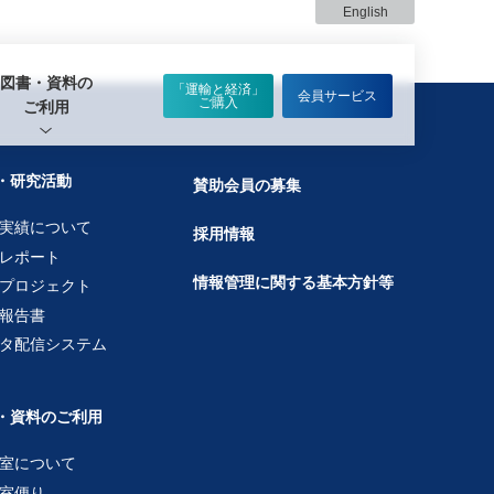
English
図書・資料の
「運輸と経済」
会員サービス
ご購入
ご利用
・研究活動
賛助会員の募集
実績について
採用情報
レポート
情報管理に関する基本方針等
プロジェクト
報告書
タ配信システム
・資料のご利用
室について
室便り