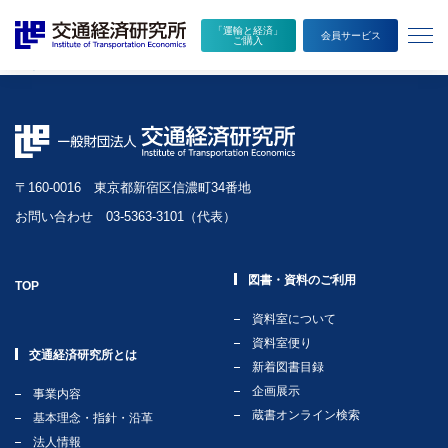
本
メ
二地域居住促進法施行 概説と今後の展望
「運輸と経済」
文
ニ
執筆者
会員サービス
ご購入
へ
ュ
永岡拓大
移
ー
動
を
開
く
〒160-0016 東京都新宿区信濃町34番地
お問い合わせ 03-5363-3101（代表）
図書・資料のご利用
TOP
資料室について
資料室便り
交通経済研究所とは
新着図書目録
企画展示
事業内容
蔵書オンライン検索
基本理念・指針・沿革
法人情報