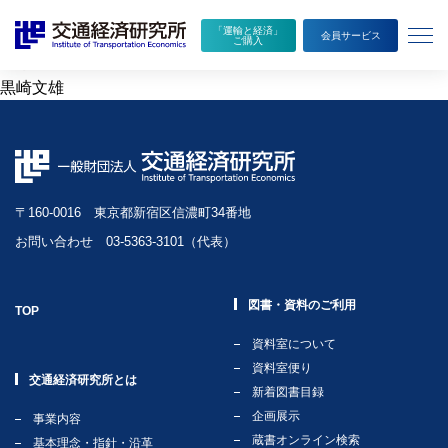
本
メ
フランスにおける鉄道の運営手法―地域圏鉄道輸送の現状と課
「運輸と経済」
文
ニ
題―
会員サービス
ご購入
へ
ュ
執筆者
移
ー
黒崎文雄
動
を
開
く
〒160-0016 東京都新宿区信濃町34番地
お問い合わせ 03-5363-3101（代表）
図書・資料のご利用
TOP
資料室について
資料室便り
交通経済研究所とは
新着図書目録
企画展示
事業内容
蔵書オンライン検索
基本理念・指針・沿革