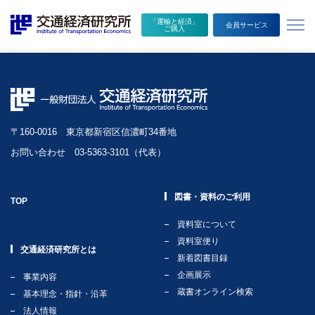
本
メ
フランスにおける都市交通政策の枠組みと近年の状況
「運輸と経済」
文
ニ
執筆者
会員サービス
ご購入
へ
ュ
板谷和也
移
ー
動
を
開
く
〒160-0016 東京都新宿区信濃町34番地
お問い合わせ 03-5363-3101（代表）
図書・資料のご利用
TOP
資料室について
資料室便り
交通経済研究所とは
新着図書目録
企画展示
事業内容
蔵書オンライン検索
基本理念・指針・沿革
法人情報